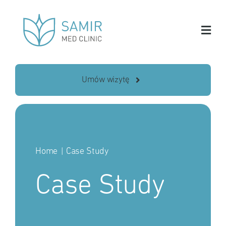
Skip
to
content
Umów wizytę
Home
Case Study
Case Study