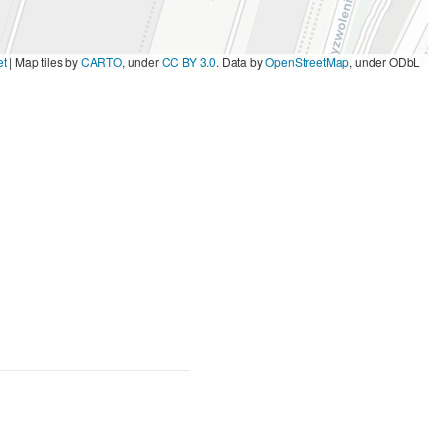
et
|
Map tiles by
CARTO
, under
CC BY 3.0
. Data by
OpenStreetMap
, under ODbL.