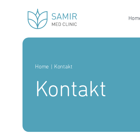
Skip
to
Hom
content
Home
Kontakt
Kontakt