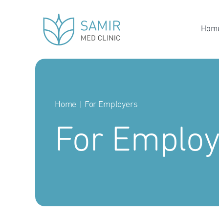
Skip
to
Hom
content
Home
For Employers
For Employ