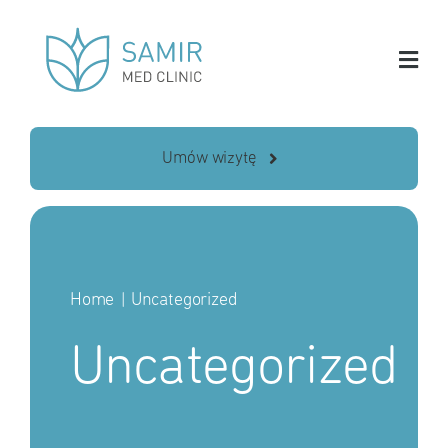
Skip
to
content
Umów wizytę
Home
Uncategorized
Uncategorized