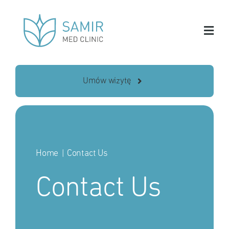
Skip
to
content
Umów wizytę
Home
Contact Us
Contact Us