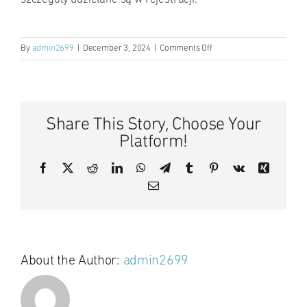
on
By
admin2699
|
December 3, 2024
|
Comments Off
Czy
klinika
przyjmuje
dzieci?
Share This Story, Choose Your
Platform!
Facebook
X
Reddit
LinkedIn
WhatsApp
Telegram
Tumblr
Pinterest
Vk
Xing
Email
About the Author:
admin2699