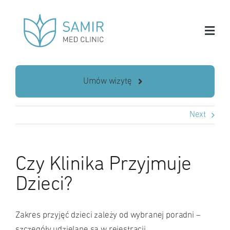
Skip
to
content
Umów wizytę
Next
Czy Klinika Przyjmuje
Dzieci?
Zakres przyjęć dzieci zależy od wybranej poradni –
szczegóły udzielane są w rejestracji.