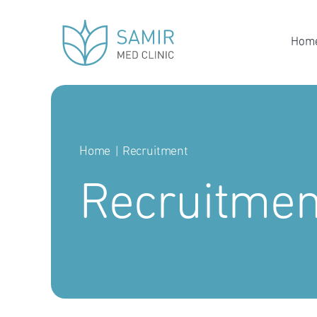
Skip
to
Hom
content
Home
Recruitment
Recruitmen