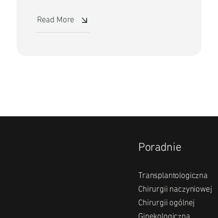
Read More
Poradnie
Transplantologiczna
Chirurgii naczyniowej
Chirurgii ogólnej
Ginekologiczna