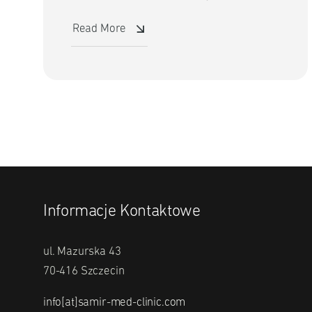
Read More
Informacje Kontaktowe
ul. Mazurska 43
70-416 Szczecin
info[at]samir-med-clinic.com