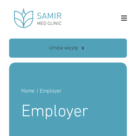
Skip
to
content
Umów wizytę
Home
Employer
Employer