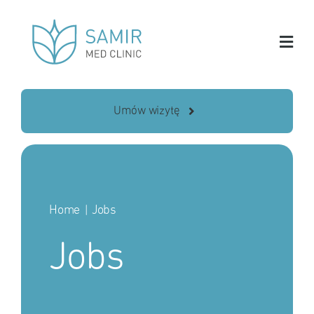
Skip
to
content
Umów wizytę
Home
Jobs
Jobs