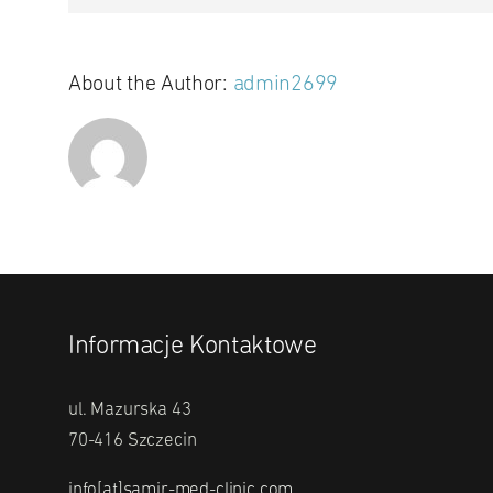
About the Author:
admin2699
Informacje Kontaktowe
ul. Mazurska 43
70-416 Szczecin
info[at]samir-med-clinic.com