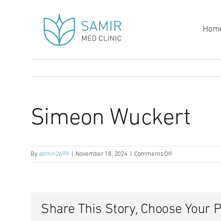
Skip
to
Hom
content
Simeon Wuckert
on
By
admin2699
|
November 18, 2024
|
Comments Off
Simeon
Wuckert
Share This Story, Choose Your P