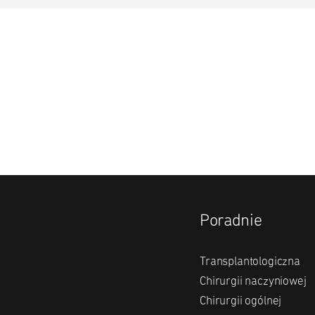
Poradnie
Transplantologiczna
Chirurgii naczyniowej
Chirurgii ogólnej