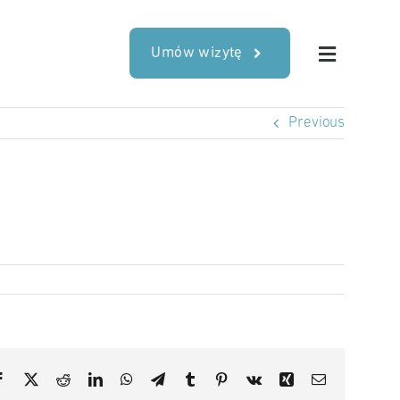
Umów wizytę
Previous
Facebook
X
Reddit
LinkedIn
WhatsApp
Telegram
Tumblr
Pinterest
Vk
Xing
Email