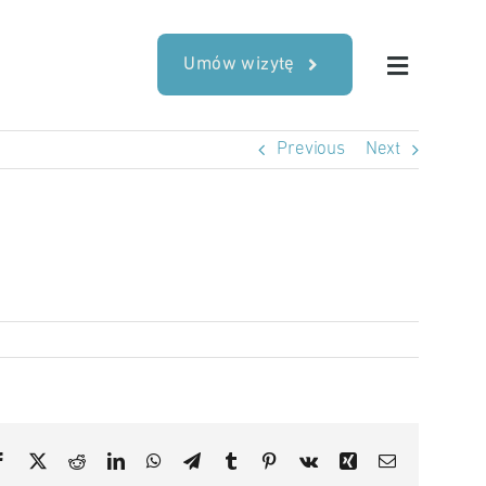
Umów wizytę
Previous
Next
Facebook
X
Reddit
LinkedIn
WhatsApp
Telegram
Tumblr
Pinterest
Vk
Xing
Email