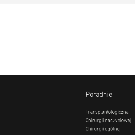
Poradnie
Transplantologiczna
Chirurgii naczyniowej
Chirurgii ogólnej