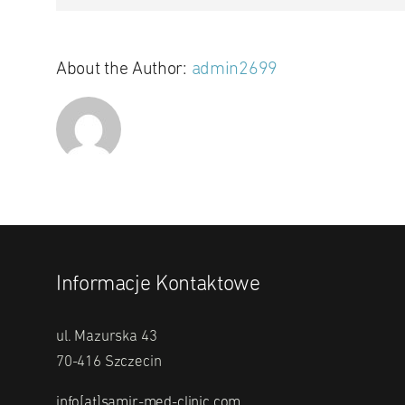
About the Author:
admin2699
Informacje Kontaktowe
ul. Mazurska 43
70-416 Szczecin
info[at]samir-med-clinic.com