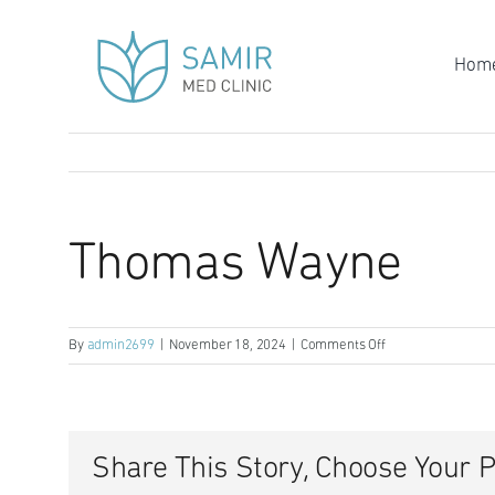
Skip
to
Hom
content
Thomas Wayne
on
By
admin2699
|
November 18, 2024
|
Comments Off
Thomas
Wayne
Share This Story, Choose Your P